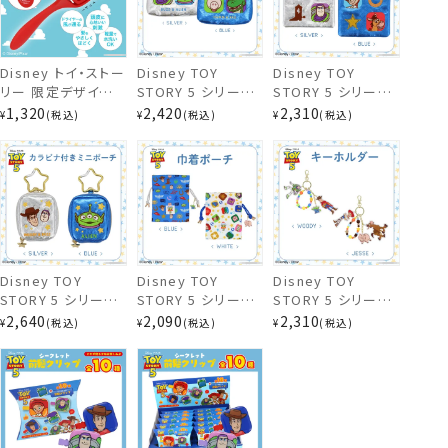
Disney トイ・ストー
Disney TOY
Disney TOY
リー 限定デザイン
STORY 5 シリーズ
STORY 5 シリーズ
スクエアポーチ
スプリングフィットブ
ティッシュポーチ ＜
スクエアポーチ ＜
1,320
2,420
2,310
¥
税込
¥
税込
¥
税込
ラシ 粧美堂
SILVER / BLUE ＞
SILVER / BLUE ＞
shobido ヘアブラ
トイ・ストーリー デ
トイ・ストーリー デ
シ TOY STORY
ィズニー 粧美堂
ィズニー 粧美堂
shobido
shobido
Disney TOY
Disney TOY
Disney TOY
STORY 5 シリーズ
STORY 5 シリーズ
STORY 5 シリーズ
カラビナ付きミニポ
巾着ポーチ ＜
キーホルダー ＜
2,640
2,090
2,310
¥
税込
¥
税込
¥
税込
ーチ ＜ SILVER /
WHITE / BLUE ＞
WOODY / JESSE
BLUE ＞ トイ・スト
トイ・ストーリー デ
＞ トイ・ストーリー
ーリー ディズニー
ィズニー 粧美堂
ディズニー 粧美堂
粧美堂 shobido
shobido
shobido