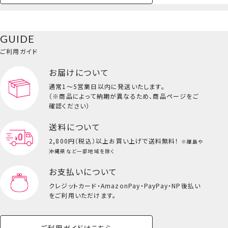
ペットハウス
コスメセット
スクール
ネイル
シャドウ・チー
ペットベッド
アパレル
ヘア
ハンドクリーム
ペット用品
ボディケア
ホビー
バスボール
スキンケア
小型犬
ホーム
ク
巾着ポーチ
ベースメイク・メ
雑貨その他
猫
メイク道具
コスメその他
GUIDE
バッグ・タオル・
イクアップ
ヘアグッズ
マニキュア
リップ・グロス
小物
ご利用ガイド
ペット用品一覧を見る
雑貨一覧を見る
お届けについて
その他
ビューティーコスメ一覧を見る
通常1～5営業日以内に発送いたします。
（※商品によって納期が異なるため、商品ページをご
キッズ一覧を見る
確認ください）
送料について
2,800円（税込）以上
お買い上げで送料無料！
※離島や
沖縄県など一部地域を除く
お支払いについて
クレジットカード・
AmazonPay・PayPay・NP後払い
をご利用いただけます。
ご利用ガイドはこちら