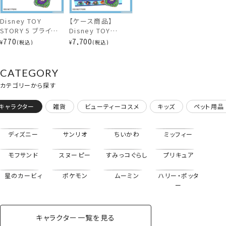
Disney TOY
【ケース商品】
STORY 5 ブラインド
Disney TOY
カラビナ付きミニポーチ
コスメシリーズ 前髪
STORY 5 ブラインド
770
7,700
¥
税込
¥
税込
クリップ ＜全10種
コスメシリーズ 前髪
＞ トイ・ストーリー
クリップセット ＜全
ディズニー 粧美堂
10種セット＞ トイ・
CATEGORY
shobido
ストーリー ディズニ
カテゴリーから探す
ー 粧美堂 shobido
キャラクター
雑貨
ビューティーコスメ
キッズ
ペット用品
ディズニー
サンリオ
ちいかわ
ミッフィー
モフサンド
スヌーピー
すみっコぐらし
プリキュア
星のカービィ
ポケモン
ムーミン
ハリー・ポッタ
ー
キャラクター一覧を見る