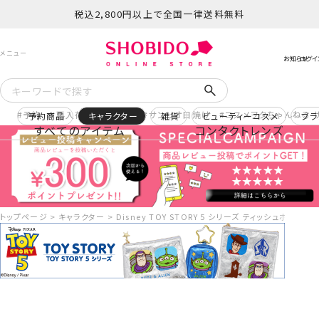
税込2,800円以上で全国一律送料無料
予約
再入荷
ヒロアカ
サンリオ日焼け
コスメヲタちゃんねる 
予約商品
キャラクター
雑貨
ビューティーコスメ
ブラ
すべてのアイテム
コンタクトレンズ
トップページ
キャラクター
Disney TOY STORY 5 シリーズ ティッシュポーチ ＜