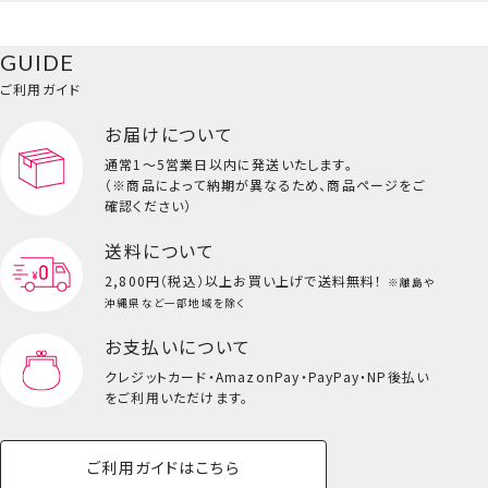
ペットハウス
コスメセット
スクール
ネイル
シャドウ・チー
ペットベッド
アパレル
ヘア
ハンドクリーム
ペット用品
ボディケア
ホビー
バスボール
スキンケア
小型犬
ホーム
ク
巾着ポーチ
ベースメイク・メ
雑貨その他
猫
メイク道具
コスメその他
GUIDE
バッグ・タオル・
イクアップ
ヘアグッズ
マニキュア
リップ・グロス
小物
ご利用ガイド
ペット用品一覧を見る
雑貨一覧を見る
お届けについて
その他
ビューティーコスメ一覧を見る
通常1～5営業日以内に発送いたします。
（※商品によって納期が異なるため、商品ページをご
キッズ一覧を見る
確認ください）
送料について
2,800円（税込）以上
お買い上げで送料無料！
※離島や
沖縄県など一部地域を除く
お支払いについて
クレジットカード・
AmazonPay・PayPay・NP後払い
をご利用いただけます。
ご利用ガイドはこちら
キーホルダー