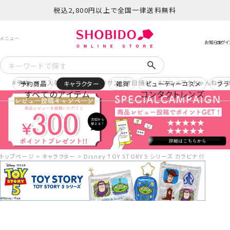
税込2,800円以上で全国一律送料無料
予約
再入荷
ヒロアカ
サンリオ日焼け
コスメヲタちゃんねる 
予約商品
キャラクター
雑貨
ビューティーコスメ
ブラ
すべてのアイテム
コンタクトレンズ
トップページ
キャラクター
Disney TOY STORY 5 シリーズ カラビナ付きミニポー