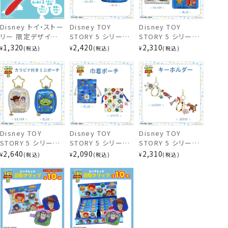
Disney トイ・ストー
Disney TOY
Disney TOY
リー 限定デザイン
STORY 5 シリーズ
STORY 5 シリーズ
スクエアポーチ
スプリングフィットブ
ティッシュポーチ ＜
スクエアポーチ ＜
1,320
2,420
2,310
¥
税込
¥
税込
¥
税込
ラシ 粧美堂
SILVER / BLUE ＞
SILVER / BLUE ＞
shobido ヘアブラ
トイ・ストーリー デ
トイ・ストーリー デ
シ TOY STORY
ィズニー 粧美堂
ィズニー 粧美堂
shobido
shobido
Disney TOY
Disney TOY
Disney TOY
STORY 5 シリーズ
STORY 5 シリーズ
STORY 5 シリーズ
カラビナ付きミニポ
巾着ポーチ ＜
キーホルダー ＜
2,640
2,090
2,310
¥
税込
¥
税込
¥
税込
ーチ ＜ SILVER /
WHITE / BLUE ＞
WOODY / JESSE
BLUE ＞ トイ・スト
トイ・ストーリー デ
＞ トイ・ストーリー
ーリー ディズニー
ィズニー 粧美堂
ディズニー 粧美堂
粧美堂 shobido
shobido
shobido