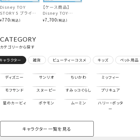
Disney TOY
【ケース商品】
STORY 5 ブラインド
Disney TOY
カラビナ付きミニポーチ
コスメシリーズ 前髪
STORY 5 ブラインド
770
7,700
¥
税込
¥
税込
クリップ ＜全10種
コスメシリーズ 前髪
＞ トイ・ストーリー
クリップセット ＜全
ディズニー 粧美堂
10種セット＞ トイ・
CATEGORY
shobido
ストーリー ディズニ
カテゴリーから探す
ー 粧美堂 shobido
キャラクター
雑貨
ビューティーコスメ
キッズ
ペット用品
ディズニー
サンリオ
ちいかわ
ミッフィー
モフサンド
スヌーピー
すみっコぐらし
プリキュア
星のカービィ
ポケモン
ムーミン
ハリー・ポッタ
ー
キャラクター一覧を見る