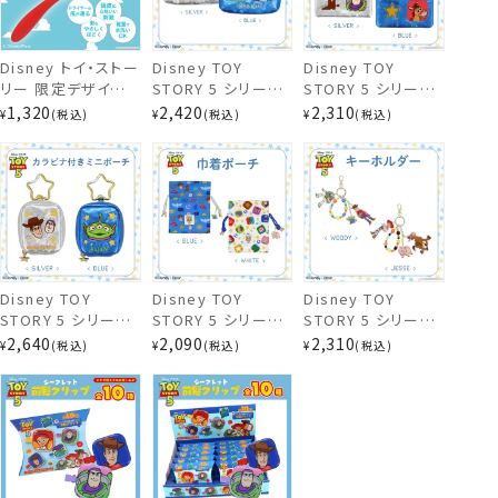
Disney トイ・ストー
Disney TOY
Disney TOY
リー 限定デザイン
STORY 5 シリーズ
STORY 5 シリーズ
スクエアポーチ
スプリングフィットブ
ティッシュポーチ ＜
スクエアポーチ ＜
1,320
2,420
2,310
¥
税込
¥
税込
¥
税込
ラシ 粧美堂
SILVER / BLUE ＞
SILVER / BLUE ＞
shobido ヘアブラ
トイ・ストーリー デ
トイ・ストーリー デ
シ TOY STORY
ィズニー 粧美堂
ィズニー 粧美堂
shobido
shobido
Disney TOY
Disney TOY
Disney TOY
STORY 5 シリーズ
STORY 5 シリーズ
STORY 5 シリーズ
カラビナ付きミニポ
巾着ポーチ ＜
キーホルダー ＜
2,640
2,090
2,310
¥
税込
¥
税込
¥
税込
ーチ ＜ SILVER /
WHITE / BLUE ＞
WOODY / JESSE
BLUE ＞ トイ・スト
トイ・ストーリー デ
＞ トイ・ストーリー
ーリー ディズニー
ィズニー 粧美堂
ディズニー 粧美堂
粧美堂 shobido
shobido
shobido