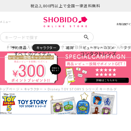
税込2,800円以上で全国一律送料無料
予約
再入荷
ヒロアカ
サンリオ日焼け
コスメヲタちゃんねる 
予約商品
キャラクター
雑貨
ビューティーコスメ
ブラ
すべてのアイテム
コンタクトレンズ
トップページ
キャラクター
Disney TOY STORY 5 シリーズ キーホルダー ＜ W