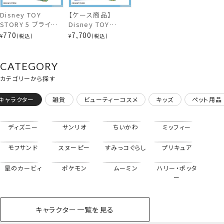
Disney TOY
【ケース商品】
STORY 5 ブラインド
Disney TOY
カラビナ付きミニポーチ
コスメシリーズ 前髪
STORY 5 ブラインド
770
7,700
¥
税込
¥
税込
クリップ ＜全10種
コスメシリーズ 前髪
＞ トイ・ストーリー
クリップセット ＜全
ディズニー 粧美堂
10種セット＞ トイ・
CATEGORY
shobido
ストーリー ディズニ
カテゴリーから探す
ー 粧美堂 shobido
キャラクター
雑貨
ビューティーコスメ
キッズ
ペット用品
ディズニー
サンリオ
ちいかわ
ミッフィー
モフサンド
スヌーピー
すみっコぐらし
プリキュア
星のカービィ
ポケモン
ムーミン
ハリー・ポッタ
ー
キャラクター一覧を見る