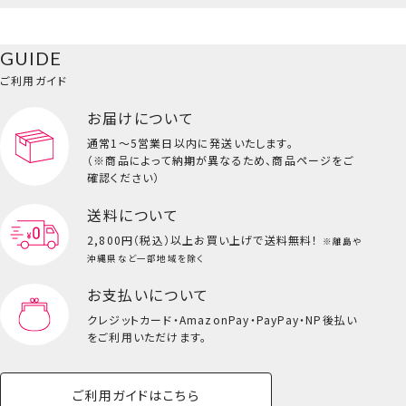
ペットハウス
コスメセット
スクール
ネイル
シャドウ・チー
ペットベッド
アパレル
ヘア
ハンドクリーム
ペット用品
ボディケア
ホビー
バスボール
スキンケア
小型犬
ホーム
ク
巾着ポーチ
ベースメイク・メ
雑貨その他
猫
メイク道具
コスメその他
GUIDE
バッグ・タオル・
イクアップ
ヘアグッズ
マニキュア
リップ・グロス
小物
ご利用ガイド
ペット用品一覧を見る
雑貨一覧を見る
お届けについて
その他
ビューティーコスメ一覧を見る
通常1～5営業日以内に発送いたします。
（※商品によって納期が異なるため、商品ページをご
キッズ一覧を見る
確認ください）
送料について
2,800円（税込）以上
お買い上げで送料無料！
※離島や
沖縄県など一部地域を除く
お支払いについて
クレジットカード・
AmazonPay・PayPay・NP後払い
をご利用いただけます。
ご利用ガイドはこちら