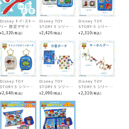
Disney トイ・ストー
Disney TOY
Disney TOY
リー 限定デザイン
STORY 5 シリーズ
STORY 5 シリーズ
スクエアポーチ
スプリングフィットブ
ティッシュポーチ ＜
スクエアポーチ ＜
1,320
2,420
2,310
¥
税込
¥
税込
¥
税込
ラシ 粧美堂
SILVER / BLUE ＞
SILVER / BLUE ＞
shobido ヘアブラ
トイ・ストーリー デ
トイ・ストーリー デ
シ TOY STORY
ィズニー 粧美堂
ィズニー 粧美堂
shobido
shobido
Disney TOY
Disney TOY
Disney TOY
STORY 5 シリーズ
STORY 5 シリーズ
STORY 5 シリーズ
カラビナ付きミニポ
巾着ポーチ ＜
キーホルダー ＜
2,640
2,090
2,310
¥
税込
¥
税込
¥
税込
ーチ ＜ SILVER /
WHITE / BLUE ＞
WOODY / JESSE
BLUE ＞ トイ・スト
トイ・ストーリー デ
＞ トイ・ストーリー
ーリー ディズニー
ィズニー 粧美堂
ディズニー 粧美堂
粧美堂 shobido
shobido
shobido