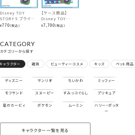
Disney TOY
【ケース商品】
STORY 5 ブラインド
Disney TOY
カラビナ付きミニポーチ
コスメシリーズ 前髪
STORY 5 ブラインド
770
7,700
¥
税込
¥
税込
クリップ ＜全10種
コスメシリーズ 前髪
＞ トイ・ストーリー
クリップセット ＜全
ディズニー 粧美堂
10種セット＞ トイ・
CATEGORY
shobido
ストーリー ディズニ
カテゴリーから探す
ー 粧美堂 shobido
キャラクター
雑貨
ビューティーコスメ
キッズ
ペット用品
ディズニー
サンリオ
ちいかわ
ミッフィー
モフサンド
スヌーピー
すみっコぐらし
プリキュア
星のカービィ
ポケモン
ムーミン
ハリー・ポッタ
ー
キャラクター一覧を見る