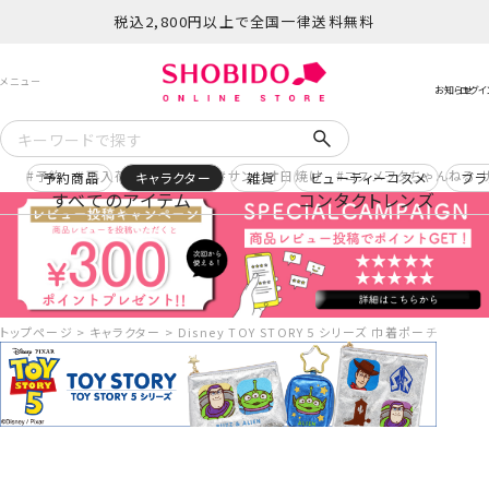
税込2,800円以上で全国一律送料無料
予約
再入荷
ヒロアカ
サンリオ日焼け
コスメヲタちゃんねる 
予約商品
キャラクター
雑貨
ビューティーコスメ
ブラ
すべてのアイテム
コンタクトレンズ
トップページ
キャラクター
Disney TOY STORY 5 シリーズ 巾着ポーチ ＜ WH