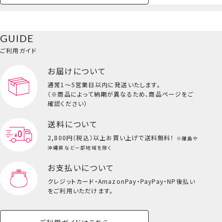
ペットハウス
コスメセット
スクール
ネイル
シャドウ・チー
ペットベッド
アパレル
ヘア
ハンドクリーム
ペット用品
ボディケア
ホビー
バスボール
スキンケア
小型犬
ホーム
ク
巾着ポーチ
ベースメイク・メ
雑貨その他
猫
メイク道具
コスメその他
GUIDE
バッグ・タオル・
イクアップ
ヘアグッズ
マニキュア
リップ・グロス
小物
ご利用ガイド
ペット用品一覧を見る
雑貨一覧を見る
お届けについて
その他
ビューティーコスメ一覧を見る
通常1～5営業日以内に発送いたします。
（※商品によって納期が異なるため、商品ページをご
キッズ一覧を見る
確認ください）
送料について
2,800円（税込）以上
お買い上げで送料無料！
※離島や
沖縄県など一部地域を除く
お支払いについて
クレジットカード・
AmazonPay・PayPay・NP後払い
をご利用いただけます。