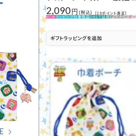
2,090
税込
[
19
ポイント進呈]
NEW
ラッピング対象商品
SNSで話題
ディズニー
ポ
ギフトラッピングを追加