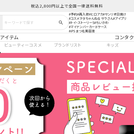
税込2,800円以上で全国一律送料無料
予約
再入荷
ヒロアカ
サンリオ日焼け
コスメヲタちゃんねる サラさん
アイプリ
トイ・ストーリー5
ちいかわ
マイナンバーカードケース
iPS まつ毛美容液
アイテム
コンタク
ビューティーコスメ
ブランドリスト
キッズ