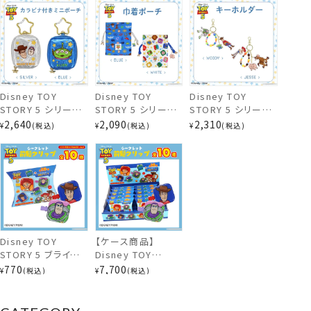
shobido ヘアブラ
トイ・ストーリー デ
トイ・ストーリー デ
シ TOY STORY
ィズニー 粧美堂
ィズニー 粧美堂
shobido
shobido
Disney TOY
Disney TOY
Disney TOY
STORY 5 シリーズ
STORY 5 シリーズ
STORY 5 シリーズ
カラビナ付きミニポ
巾着ポーチ ＜
キーホルダー ＜
2,640
2,090
2,310
¥
税込
¥
税込
¥
税込
ーチ ＜ SILVER /
WHITE / BLUE ＞
WOODY / JESSE
BLUE ＞ トイ・スト
トイ・ストーリー デ
＞ トイ・ストーリー
ーリー ディズニー
ィズニー 粧美堂
ディズニー 粧美堂
粧美堂 shobido
shobido
shobido
Disney TOY
【ケース商品】
STORY 5 ブラインド
Disney TOY
リップクリーム＜単品＞
コスメシリーズ 前髪
STORY 5 ブラインド
770
7,700
¥
税込
¥
税込
クリップ ＜全10種
コスメシリーズ 前髪
＞ トイ・ストーリー
クリップセット ＜全
ディズニー 粧美堂
10種セット＞ トイ・