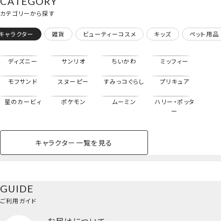
CATEGORY
shobido
ストーリー ディズニ
カテゴリーから探す
ー 粧美堂 shobido
キャラクター
雑貨
ビューティーコスメ
キッズ
ペット用品
ディズニー
サンリオ
ちいかわ
ミッフィー
モフサンド
スヌーピー
すみっコぐらし
プリキュア
星のカービィ
ポケモン
ムーミン
ハリー・ポッタ
ー
キャラクター一覧を見る
ペットハウス
コスメセット
スクール
ネイル
シャドウ・チー
ペットベッド
アパレル
ヘア
ハンドクリーム
ペット用品
ボディケア
ホビー
バスボール
スキンケア
小型犬
ホーム
ク
リップクリーム＜全10種セット＞
ベースメイク・メ
雑貨その他
猫
メイク道具
コスメその他
GUIDE
バッグ・タオル・
イクアップ
ヘアグッズ
マニキュア
リップ・グロス
小物
ご利用ガイド
ペット用品一覧を見る
雑貨一覧を見る
お届けについて
その他