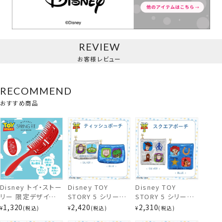
REVIEW
お客様レビュー
RECOMMEND
おすすめ商品
Disney トイ・ストー
Disney TOY
Disney TOY
リー 限定デザイン
STORY 5 シリーズ
STORY 5 シリーズ
前髪クリップ＜全10種セット＞
スプリングフィットブ
ティッシュポーチ ＜
スクエアポーチ ＜
1,320
2,420
2,310
¥
税込
¥
税込
¥
税込
ラシ 粧美堂
SILVER / BLUE ＞
SILVER / BLUE ＞