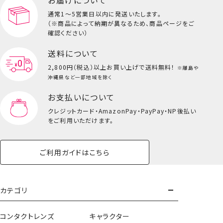
ビューティーコスメ一覧を見る
通常1～5営業日以内に発送いたします。
（※商品によって納期が異なるため、商品ページをご
キッズ一覧を見る
確認ください）
送料について
2,800円（税込）以上
お買い上げで送料無料！
※離島や
沖縄県など一部地域を除く
お支払いについて
クレジットカード・
AmazonPay・PayPay・NP後払い
をご利用いただけます。
ご利用ガイドはこちら
ハンドクリーム＜単品＞
カテゴリ
コンタクトレンズ
キャラクター