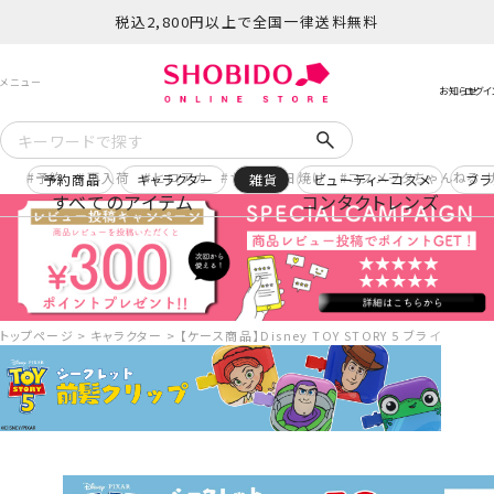
税込2,800円以上で全国一律送料無料
予約
再入荷
ヒロアカ
サンリオ日焼け
コスメヲタちゃんねる 
予約商品
キャラクター
雑貨
ビューティーコスメ
ブラ
すべてのアイテム
コンタクトレンズ
トップページ
キャラクター
【ケース商品】Disney TOY STORY 5 ブライン