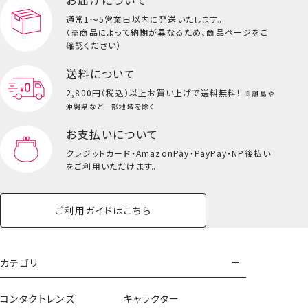
ビューティーコスメ一覧を見る
通常1～5営業日以内に発送いたします。
（※商品によって納期が異なるため、商品ページをご
キッズ一覧を見る
確認ください）
送料について
2,800円（税込）以上
お買い上げで送料無料！
※離島や
沖縄県など一部地域を除く
お支払いについて
クレジットカード・
AmazonPay・PayPay・NP後払い
をご利用いただけます。
ご利用ガイドはこちら
ハンドクリーム＜単品＞
カテゴリ
コンタクトレンズ
キャラクター