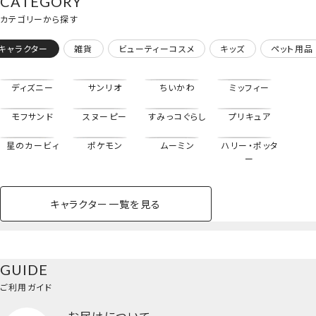
CATEGORY
shobido
ストーリー ディズニ
カテゴリーから探す
ー 粧美堂 shobido
キャラクター
雑貨
ビューティーコスメ
キッズ
ペット用品
ディズニー
サンリオ
ちいかわ
ミッフィー
モフサンド
スヌーピー
すみっコぐらし
プリキュア
星のカービィ
ポケモン
ムーミン
ハリー・ポッタ
ー
キャラクター一覧を見る
ペットハウス
コスメセット
スクール
ネイル
シャドウ・チー
ペットベッド
アパレル
ヘア
ハンドクリーム
ペット用品
ボディケア
ホビー
バスボール
スキンケア
小型犬
ホーム
ク
リップクリーム＜全10種セット＞
ベースメイク・メ
雑貨その他
猫
メイク道具
コスメその他
GUIDE
バッグ・タオル・
イクアップ
ヘアグッズ
マニキュア
リップ・グロス
小物
ご利用ガイド
ペット用品一覧を見る
雑貨一覧を見る
お届けについて
その他