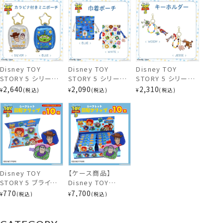
shobido ヘアブラ
トイ・ストーリー デ
トイ・ストーリー デ
シ TOY STORY
ィズニー 粧美堂
ィズニー 粧美堂
shobido
shobido
Disney TOY
Disney TOY
Disney TOY
STORY 5 シリーズ
STORY 5 シリーズ
STORY 5 シリーズ
カラビナ付きミニポ
巾着ポーチ ＜
キーホルダー ＜
2,640
2,090
2,310
¥
税込
¥
税込
¥
税込
ーチ ＜ SILVER /
WHITE / BLUE ＞
WOODY / JESSE
BLUE ＞ トイ・スト
トイ・ストーリー デ
＞ トイ・ストーリー
ーリー ディズニー
ィズニー 粧美堂
ディズニー 粧美堂
粧美堂 shobido
shobido
shobido
Disney TOY
【ケース商品】
STORY 5 ブラインド
Disney TOY
リップクリーム＜単品＞
コスメシリーズ 前髪
STORY 5 ブラインド
770
7,700
¥
税込
¥
税込
クリップ ＜全10種
コスメシリーズ 前髪
＞ トイ・ストーリー
クリップセット ＜全
ディズニー 粧美堂
10種セット＞ トイ・