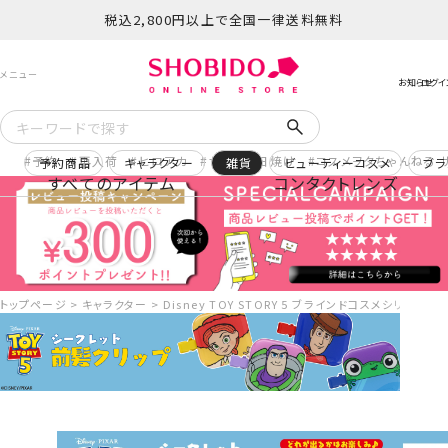
税込2,800円以上で全国一律送料無料
予約
再入荷
ヒロアカ
サンリオ日焼け
コスメヲタちゃんねる 
予約商品
キャラクター
雑貨
ビューティーコスメ
ブラ
すべてのアイテム
コンタクトレンズ
トップページ
キャラクター
Disney TOY STORY 5 ブラインドコスメシリーズ