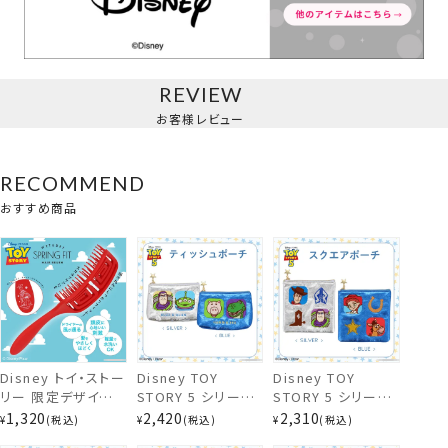
REVIEW
お客様レビュー
RECOMMEND
おすすめ商品
Disney トイ・ストー
Disney TOY
Disney TOY
リー 限定デザイン
STORY 5 シリーズ
STORY 5 シリーズ
前髪クリップ＜全10種セット＞
スプリングフィットブ
ティッシュポーチ ＜
スクエアポーチ ＜
1,320
2,420
2,310
¥
税込
¥
税込
¥
税込
ラシ 粧美堂
SILVER / BLUE ＞
SILVER / BLUE ＞